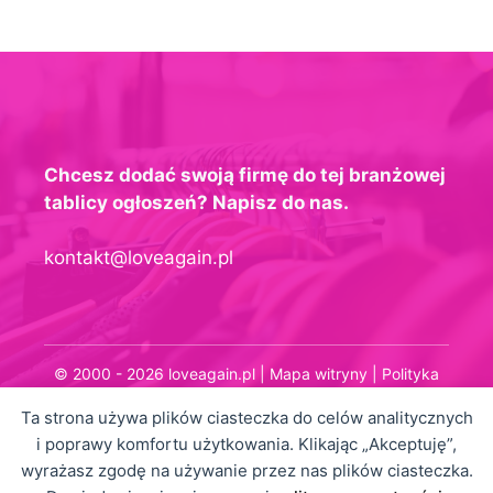
Chcesz dodać swoją firmę do tej branżowej
tablicy ogłoszeń? Napisz do nas.
kontakt@loveagain.pl
© 2000 - 2026 loveagain.pl |
Mapa witryny
|
Polityka
prywatności
Ta strona używa plików ciasteczka do celów analitycznych
i poprawy komfortu użytkowania. Klikając „Akceptuję”,
wyrażasz zgodę na używanie przez nas plików ciasteczka.