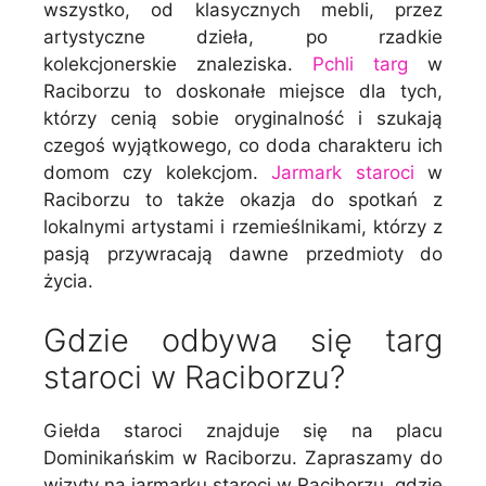
wszystko, od klasycznych mebli, przez
artystyczne dzieła, po rzadkie
kolekcjonerskie znaleziska.
Pchli targ
w
Raciborzu to doskonałe miejsce dla tych,
którzy cenią sobie oryginalność i szukają
czegoś wyjątkowego, co doda charakteru ich
domom czy kolekcjom.
Jarmark staroci
w
Raciborzu to także okazja do spotkań z
lokalnymi artystami i rzemieślnikami, którzy z
pasją przywracają dawne przedmioty do
życia.
Gdzie odbywa się targ
staroci w Raciborzu?
Giełda staroci znajduje się na placu
Dominikańskim w Raciborzu. Zapraszamy do
wizyty na jarmarku staroci w Raciborzu, gdzie