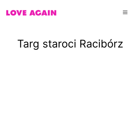
Przejdź
do
Menu
treści
Targ staroci Racibórz