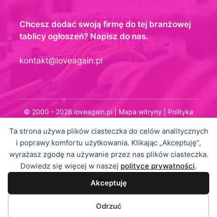
Chcesz dodać swoją firmę do tej branżowej
tablicy ogłoszeń? Napisz do nas.
kontakt@loveagain.pl
© 2000 - 2026 loveagain.pl |
Mapa witryny
|
Polityka
prywatności
Ta strona używa plików ciasteczka do celów analitycznych
i poprawy komfortu użytkowania. Klikając „Akceptuję”,
wyrażasz zgodę na używanie przez nas plików ciasteczka.
Dowiedz się więcej w naszej
polityce prywatności
.
Akceptuję
Odrzuć