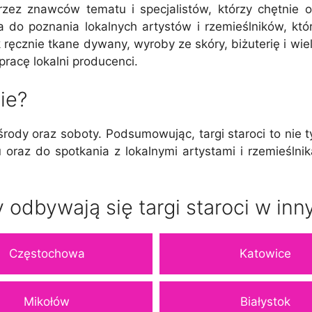
rzez znawców tematu i specjalistów, którzy chętnie o
a do poznania lokalnych artystów i rzemieślników, któ
ręcznie tkane dywany, wyroby ze skóry, biżuterię i wie
racę lokalni producenci.
ie?
środy oraz soboty. Podsumowując, targi staroci to nie
onu oraz do spotkania z lokalnymi artystami i rzemieśl
 odbywają się targi staroci w inn
Częstochowa
Katowice
Mikołów
Białystok