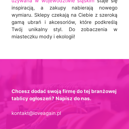
używana w województwie śląskim
staje się
inspiracją, a zakupy nabierają nowego
wymiaru. Sklepy czekają na Ciebie z szeroką
gamą ubrań i akcesoriów, które podkreślą
Twój unikalny styl. Do zobaczenia w
miasteczku mody i ekologii!
Chcesz dodać swoją firmę do tej branżowej
tablicy ogłoszeń? Napisz do nas.
kontakt@loveagain.pl