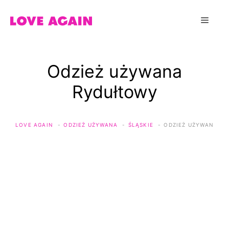
Przejdź
do
Menu
treści
Odzież używana
Rydułtowy
LOVE AGAIN
ODZIEŻ UŻYWANA
ŚLĄSKIE
ODZIEŻ UŻYWANA R